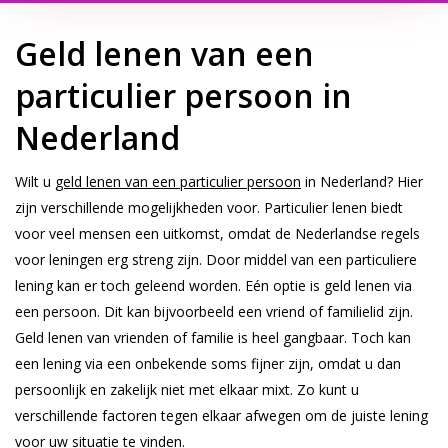
Geld lenen van een
particulier persoon in
Nederland
Wilt u
geld lenen van een particulier persoon
in Nederland? Hier
zijn verschillende mogelijkheden voor. Particulier lenen biedt
voor veel mensen een uitkomst, omdat de Nederlandse regels
voor leningen erg streng zijn. Door middel van een particuliere
lening kan er toch geleend worden. Eén optie is geld lenen via
een persoon. Dit kan bijvoorbeeld een vriend of familielid zijn.
Geld lenen van vrienden of familie is heel gangbaar. Toch kan
een lening via een onbekende soms fijner zijn, omdat u dan
persoonlijk en zakelijk niet met elkaar mixt. Zo kunt u
verschillende factoren tegen elkaar afwegen om de juiste lening
voor uw situatie te vinden.