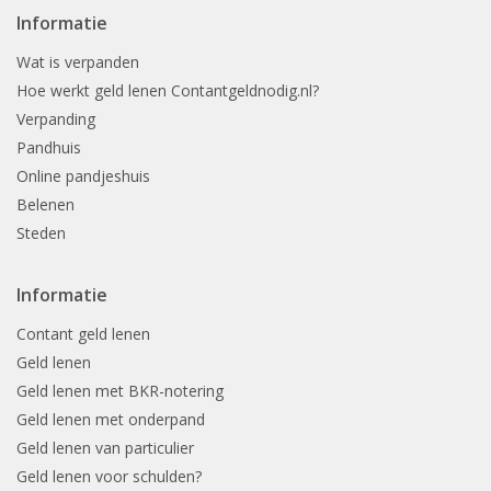
Informatie
Wat is verpanden
Hoe werkt geld lenen Contantgeldnodig.nl?
Verpanding
Pandhuis
Online pandjeshuis
Belenen
Steden
Informatie
Contant geld lenen
Geld lenen
Geld lenen met BKR-notering
Geld lenen met onderpand
Geld lenen van particulier
Geld lenen voor schulden?