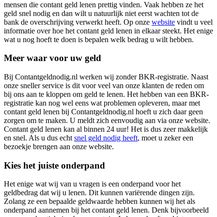
mensen die contant geld lenen prettig vinden. Vaak hebben ze het
geld snel nodig en dan wilt u natuurlijk niet eerst wachten tot de
bank de overschrijving verwerkt heeft. Op onze
website
vindt u veel
informatie over hoe het contant geld lenen in elkaar steekt. Het enige
wat u nog hoeft te doen is bepalen welk bedrag u wilt hebben.
Meer waar voor uw geld
Bij Contantgeldnodig.nl werken wij zonder BKR-registratie. Naast
onze sneller service is dit voor veel van onze klanten de reden om
bij ons aan te kloppen om geld te lenen. Het hebben van een BKR-
registratie kan nog wel eens wat problemen opleveren, maar met
contant geld lenen bij Contantgeldnodig.nl hoeft u zich daar geen
zorgen om te maken. U meldt zich eenvoudig aan via onze website.
Contant geld lenen kan al binnen 24 uur! Het is dus zeer makkelijk
en snel. Als u dus echt
snel geld nodig heeft
, moet u zeker een
bezoekje brengen aan onze website.
Kies het juiste onderpand
Het enige wat wij van u vragen is een onderpand voor het
geldbedrag dat wij u lenen. Dit kunnen variërende dingen zijn.
Zolang ze een bepaalde geldwaarde hebben kunnen wij het als
onderpand aannemen bij het contant geld lenen. Denk bijvoorbeeld