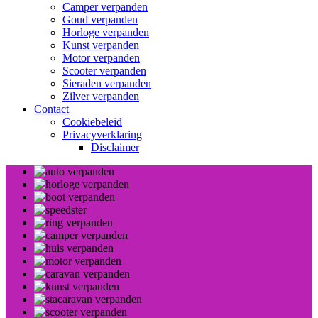
Camper verpanden
Goud verpanden
Horloge verpanden
Kunst verpanden
Motor verpanden
Scooter verpanden
Sieraden verpanden
Zilver verpanden
Contact
Cookiebeleid
Privacyverklaring
Disclaimer