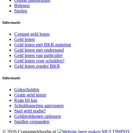
Online pandjeshuis
Belenen
Steden
Informatie
Contant geld lenen
Geld lenen
Geld lenen met BKR-notering
Geld lenen met onderpand
Geld lenen van particulier
Geld lenen voor schulden?
Geld lenen zonder BKR
Informatie
Gokschulden
Gratis geld lenen
Krap bij kas
Schuldsanering aanvragen
Snel geld nodig?
Geldproblemen oplossen
Spullen verpanden
© 2026 Contantgeldnodig.nl