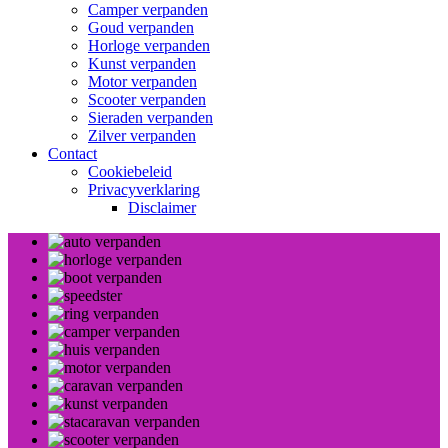
Camper verpanden
Goud verpanden
Horloge verpanden
Kunst verpanden
Motor verpanden
Scooter verpanden
Sieraden verpanden
Zilver verpanden
Contact
Cookiebeleid
Privacyverklaring
Disclaimer