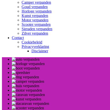
Camper verpanden
Goud verpanden
Horloge verpanden
Kunst verpanden
Motor verpanden
Scooter verpanden
Sieraden verpanden
Zilver verpanden
Contact
Cookiebeleid
Privacyverklaring
Disclaimer