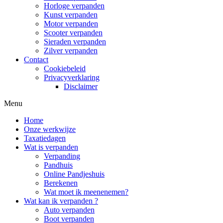
Horloge verpanden
Kunst verpanden
Motor verpanden
Scooter verpanden
Sieraden verpanden
Zilver verpanden
Contact
Cookiebeleid
Privacyverklaring
Disclaimer
Menu
Home
Onze werkwijze
Taxatiedagen
Wat is verpanden
Verpanding
Pandhuis
Online Pandjeshuis
Berekenen
Wat moet ik meenenemen?
Wat kan ik verpanden ?
Auto verpanden
Boot verpanden