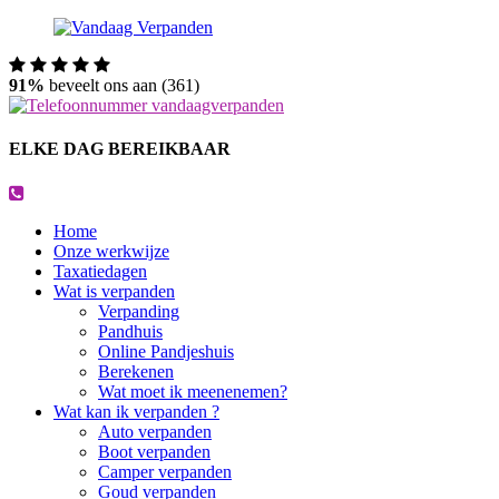
91%
beveelt ons aan (361)
ELKE DAG BEREIKBAAR
Home
Onze werkwijze
Taxatiedagen
Wat is verpanden
Verpanding
Pandhuis
Online Pandjeshuis
Berekenen
Wat moet ik meenenemen?
Wat kan ik verpanden ?
Auto verpanden
Boot verpanden
Camper verpanden
Goud verpanden