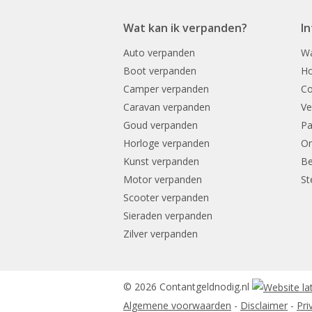
Wat kan ik verpanden?
I
Auto verpanden
Wa
Boot verpanden
Ho
Camper verpanden
Co
Caravan verpanden
Ve
Goud verpanden
Pa
Horloge verpanden
On
Kunst verpanden
Be
Motor verpanden
St
Scooter verpanden
Sieraden verpanden
Zilver verpanden
© 2026 Contantgeldnodig.nl
Algemene voorwaarden
-
Disclaimer
-
Pri