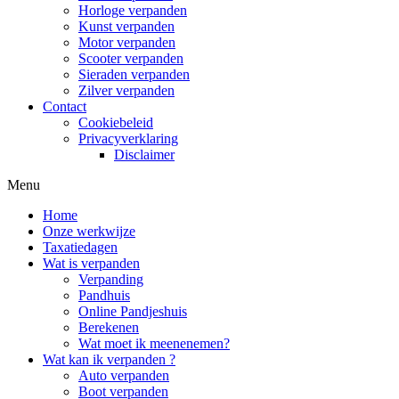
Horloge verpanden
Kunst verpanden
Motor verpanden
Scooter verpanden
Sieraden verpanden
Zilver verpanden
Contact
Cookiebeleid
Privacyverklaring
Disclaimer
Menu
Home
Onze werkwijze
Taxatiedagen
Wat is verpanden
Verpanding
Pandhuis
Online Pandjeshuis
Berekenen
Wat moet ik meenenemen?
Wat kan ik verpanden ?
Auto verpanden
Boot verpanden