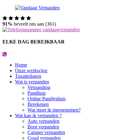
91%
beveelt ons aan (361)
ELKE DAG BEREIKBAAR
Home
Onze werkwijze
Taxatiedagen
Wat is verpanden
Verpanding
Pandhuis
Online Pandjeshuis
Berekenen
Wat moet ik meenenemen?
Wat kan ik verpanden ?
Auto verpanden
Boot verpanden
Camper verpanden
Goud verpanden