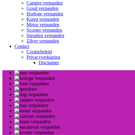
Camper verpanden
Goud verpanden
Horloge verpanden
Kunst verpanden
Motor verpanden
Scooter verpanden
Sieraden verpanden
Zilver verpanden
Contact
Cookiebeleid
Privacyverklaring
Disclaimer