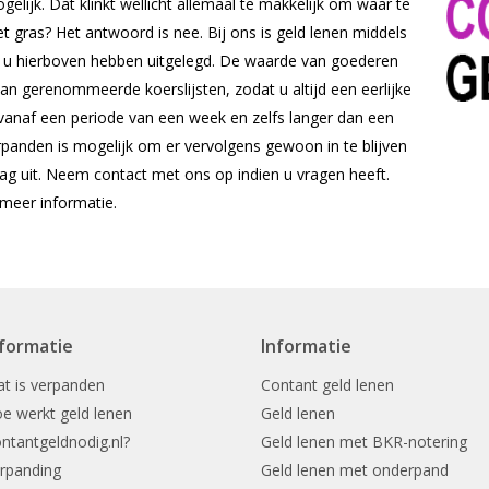
elijk. Dat klinkt wellicht allemaal te makkelijk om waar te
et gras? Het antwoord is nee. Bij ons is geld lenen middels
e u hierboven hebben uitgelegd. De waarde van goederen
an gerenommeerde koerslijsten, zodat u altijd een eerlijke
 vanaf een periode van een week en zelfs langer dan een
erpanden is mogelijk om er vervolgens gewoon in te blijven
aag uit. Neem contact met ons op indien u vragen heeft.
meer informatie.
nformatie
Informatie
t is verpanden
Contant geld lenen
e werkt geld lenen
Geld lenen
ntantgeldnodig.nl?
Geld lenen met BKR-notering
rpanding
Geld lenen met onderpand