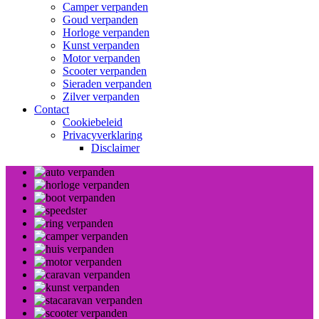
Camper verpanden
Goud verpanden
Horloge verpanden
Kunst verpanden
Motor verpanden
Scooter verpanden
Sieraden verpanden
Zilver verpanden
Contact
Cookiebeleid
Privacyverklaring
Disclaimer