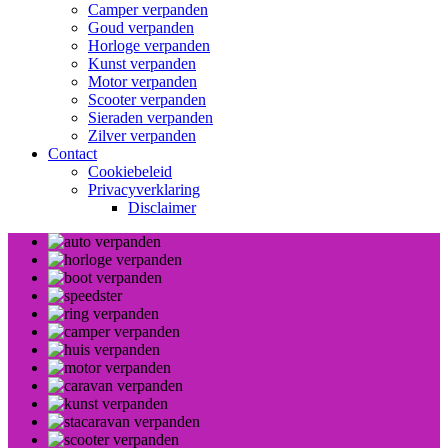
Camper verpanden
Goud verpanden
Horloge verpanden
Kunst verpanden
Motor verpanden
Scooter verpanden
Sieraden verpanden
Zilver verpanden
Contact
Cookiebeleid
Privacyverklaring
Disclaimer