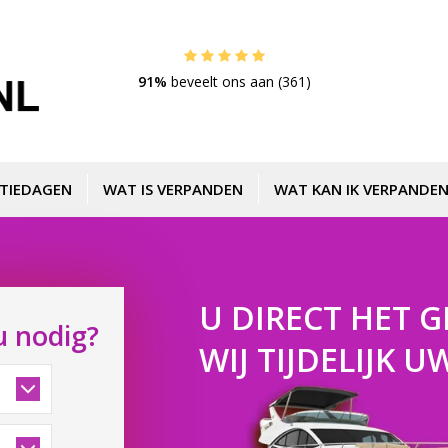
91%
beveelt ons aan (361)
TIEDAGEN
WAT IS VERPANDEN
WAT KAN IK VERPANDEN
U DIRECT HET G
u nodig?
WIJ TIJDELIJK