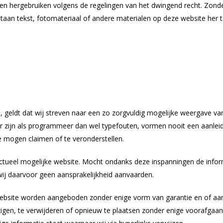
n hergebruiken volgens de regelingen van het dwingend recht. Zonder
staan tekst, fotomateriaal of andere materialen op deze website her t
, geldt dat wij streven naar een zo zorgvuldig mogelijke weergave van 
r zijn als programmeer dan wel typefouten, vormen nooit een aanlei
 mogen claimen of te veronderstellen.
actueel mogelijke website. Mocht ondanks deze inspanningen de info
 wij daarvoor geen aansprakelijkheid aanvaarden.
ebsite worden aangeboden zonder enige vorm van garantie en of aan
zigen, te verwijderen of opnieuw te plaatsen zonder enige voorafgaa