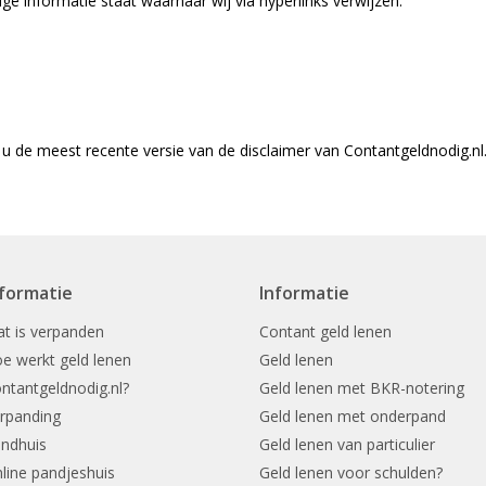
ge informatie staat waarnaar wij via hyperlinks verwijzen.
 u de meest recente versie van de disclaimer van Contantgeldnodig.nl
nformatie
Informatie
t is verpanden
Contant geld lenen
e werkt geld lenen
Geld lenen
ntantgeldnodig.nl?
Geld lenen met BKR-notering
rpanding
Geld lenen met onderpand
ndhuis
Geld lenen van particulier
line pandjeshuis
Geld lenen voor schulden?